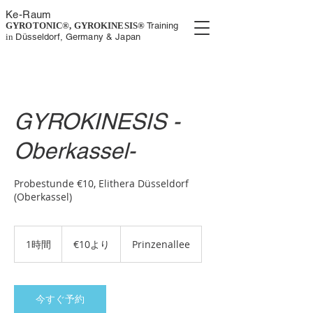
K
e-
Rau
m
GYROTONIC®, GYROKINESIS
®
Training
in
Düsseldorf, Germany
& Japan
GYROKINESIS -
Oberkassel-
Probestunde €10, Elithera Düsseldorf
(Oberkassel)
10
ユ
1時間
1
€10より
Prinzenallee
ー
時
ロ
よ
り
今すぐ予約