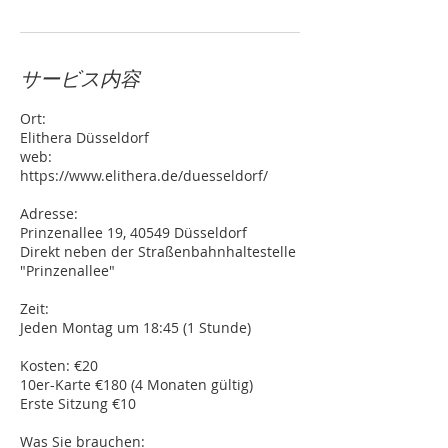
サービス内容
Ort:
Elithera Düsseldorf
web:
https://www.elithera.de/duesseldorf/
Adresse:
Prinzenallee 19, 40549 Düsseldorf
Direkt neben der Straßenbahnhaltestelle
"Prinzenallee"
Zeit:
Jeden Montag um 18:45 (1 Stunde)
Kosten: €20
10er-Karte €180 (4 Monaten gültig)
Erste Sitzung €10
Was Sie brauchen: