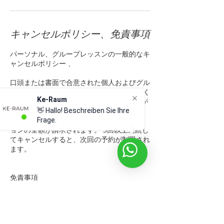
キャンセルポリシー、免責事項
パーソナル、グループレッスンの一般的なキ
ャンセルポリシー 、
口頭または書面で合意された個人およびグル
ープのトレーニングの予約は、会員が少なく
Ke-Raum
とも 24 時間前までにキャンセルする必要が
あります。トレーニング セッションを欠席
👋 Hallo! Beschreiben Sie Ihre
した場合は、欠席したトレーニング セッシ
Frage.
ョンの全額が請求されます。 3回以上連続し
てキャンセルすると、次回の予約が制限され
ます。
免責事項
私（お客様）は、体力およびパフォーマンス
トレーニングコース（アクティビティ）に自
発的に参加することをここに確認します。私
は自発的に、そして自己の責任においてこの