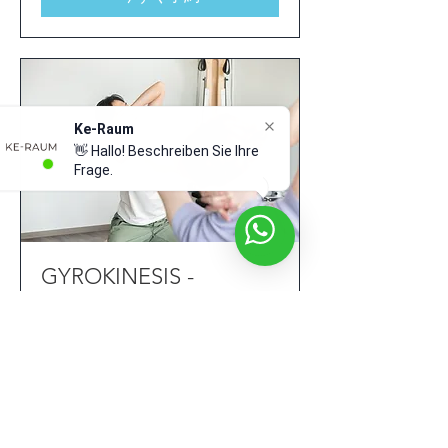
り
Ke-Raum
👋 Hallo! Beschreiben Sie Ihre
Frage.
GYROKINESIS -
Oberkassel-
Probestunde €10, Elithera Düsseldorf
(Oberkassel)
詳細はこちら