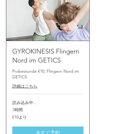
GYROKINESIS Flingern
Nord im GETICS
Probestunde €10, Flingern Nord im
GETICS
詳細はこちら
読み込み中...
1時間
10
€10より
ユ
ー
ロ
よ
今すぐ予約