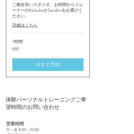
ご都合良いスタジオ、お時間からトレ
ーナーのKeisukeかSanahoをお選びく
ださい。
詳細はこちら
1時間
60
€60
ユ
ー
ロ
今すぐ予約
体験パーソナルトレーニングご希
望時間のお問い合わせ
営業時間
月～金 8:30～20:00